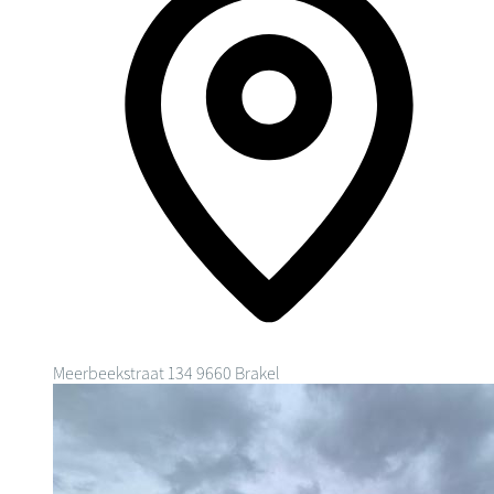
Meerbeekstraat 134
9660 Brakel